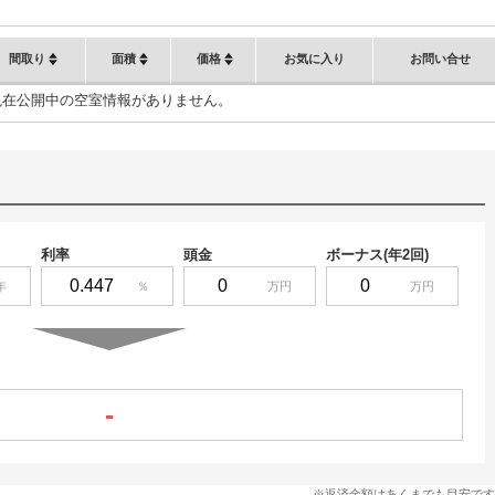
間取り
面積
価格
お気に入り
お問い合せ
現在公開中の空室情報がありません。
利率
頭金
ボーナス(年2回)
年
％
万円
万円
-
※返済金額はあくまでも目安です