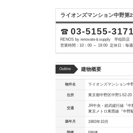
ライオンズマンション中野第2
03-5155-317
RENOS by renovate＆supply 早稲田店
営業時間：10：00 ～ 19:00
定休日：毎週
建物概要
Outline
ライオンズマンション中野
物件名
東京都
中野区
中野
1-52-20
住所
JR中央・総武緩行線
『
中
交通
東京メトロ東西線
『
中野
築年月
1983年10月
階建
5階建