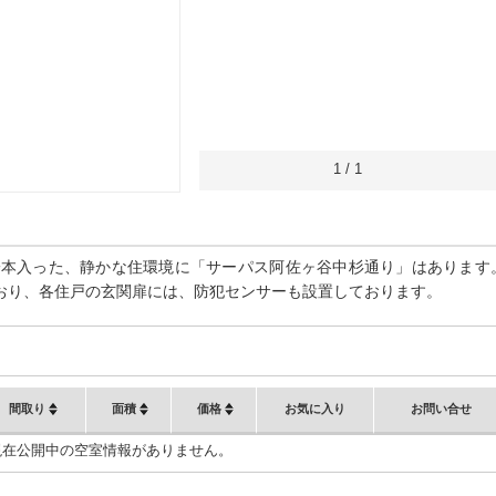
1
/
1
一本入った、静かな住環境に「サーパス阿佐ヶ谷中杉通り」はあります
おり、各住戸の玄関扉には、防犯センサーも設置しております。
間取り
面積
価格
お気に入り
お問い合せ
現在公開中の空室情報がありません。