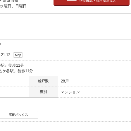
店舗情報
水曜日、日曜日
り
-21-12
Map
谷駅
』徒歩11分
佐ケ谷駅
』徒歩11分
総戸数
28戸
種別
マンション
宅配ボックス