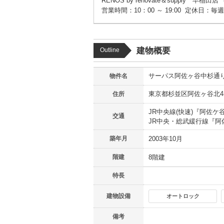
RENOS by renovate＆supply 早稲田店
営業時間：10：00 ～ 19:00
定休日：毎週
建物概要
Outline
サーパス阿佐ヶ谷中杉通
物件名
東京都
杉並区
阿佐ヶ谷北
4
住所
JR中央線(快速)
『
阿佐ケ
交通
JR中央・総武緩行線
『
阿
築年月
2003年10月
階建
8階建
特長
建物設備
オートロック
備考