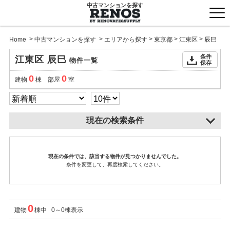
中古マンションを探す
togg
men
>
>
>
>
>
Home
中古マンションを探す
エリアから探す
東京都
江東区
辰巳
条件
江東区 辰巳
物件一覧
保存
0
0
建物
棟 部屋
室
現在の検索条件
現在の条件では、該当する物件が見つかりませんでした。
条件を変更して、再度検索してください。
0
建物
棟中 0～0棟表示