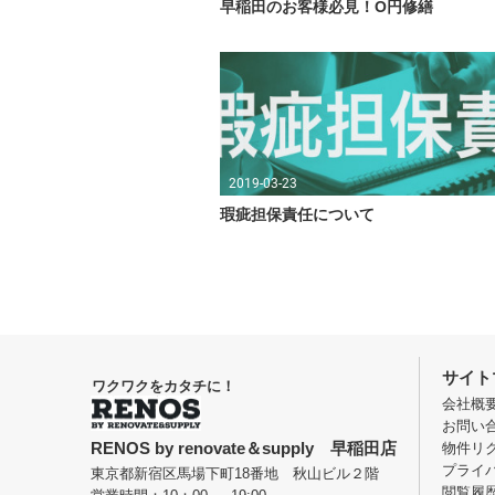
早稲田のお客様必見！O円修繕
2019-03-23
瑕疵担保責任について
サイト
ワクワクをカタチに！
会社概
お問い
RENOS by renovate＆supply 早稲田店
物件リ
プライ
東京都新宿区馬場下町18番地 秋山ビル２階
閲覧履