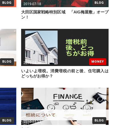
BLOG
BLOG
2019-07-18
大田区国家戦略特別区域 「AIG梅屋敷」オープ
ン！
BLOG
MONEY
2019-04-30
いよいよ増税。消費増税の前と後、住宅購入は
どっちがお得か？
BLOG
BLOG
2019-03-23