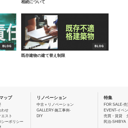
相続について
BLOG
BLOG
2019-03-18
既存建物の建て替え制限
マップ
リノベーション
特集
要
中古＋リノベーション
FOR SALE-
合わせ
GALLERY-施工事例-
EVENT-イベ
クエスト
DIY
売買・賃貸 
バシーポリシー
民泊-SHIBYA 
歴