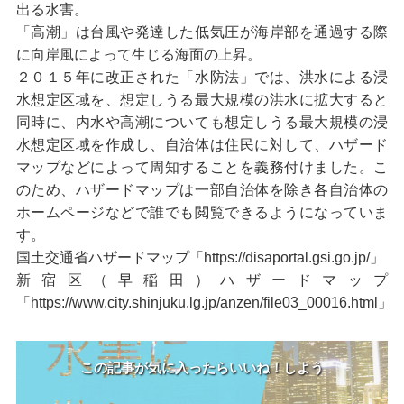
出る水害。
「高潮」は台風や発達した低気圧が海岸部を通過する際
に向岸風によって生じる海面の上昇。
２０１５年に改正された「水防法」では、洪水による浸
水想定区域を、想定しうる最大規模の洪水に拡大すると
同時に、内水や高潮についても想定しうる最大規模の浸
水想定区域を作成し、自治体は住民に対して、ハザード
マップなどによって周知することを義務付けました。こ
のため、ハザードマップは一部自治体を除き各自治体の
ホームページなどで誰でも閲覧できるようになっていま
す。
国土交通省ハザードマップ「
https://disaportal.gsi.go.jp/
」
新宿区（早稲田）ハザードマップ
「
https://www.city.shinjuku.lg.jp/anzen/file03_00016.html
」
この記事が気に入ったらいいね！しよう