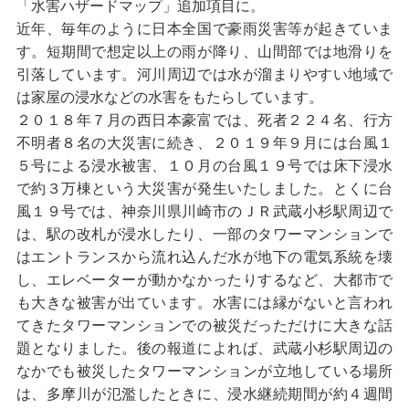
「水害ハザードマップ」追加項目に。
近年、毎年のように日本全国で豪雨災害等が起きていま
す。短期間で想定以上の雨が降り、山間部では地滑りを
引落しています。河川周辺では水が溜まりやすい地域で
は家屋の浸水などの水害をもたらしています。
２０１８年７月の西日本豪富では、死者２２４名、行方
不明者８名の大災害に続き、２０１９年９月には台風１
５号による浸水被害、１０月の台風１９号では床下浸水
で約３万棟という大災害が発生いたしました。とくに台
風１９号では、神奈川県川崎市のＪＲ武蔵小杉駅周辺で
は、駅の改札が浸水したり、一部のタワーマンションで
はエントランスから流れ込んだ水が地下の電気系統を壊
し、エレベーターが動かなかったりするなど、大都市で
も大きな被害が出ています。水害には縁がないと言われ
てきたタワーマンションでの被災だっただけに大きな話
題となりました。後の報道によれば、武蔵小杉駅周辺の
なかでも被災したタワーマンションが立地している場所
は、多摩川が氾濫したときに、浸水継続期間が約４週間