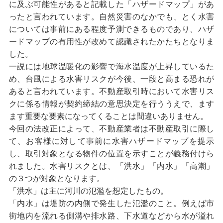
に及ぶ可能性があると記載した「ハザードマップ」があ
ったと言われています。自然災害のなかでも、とく水害
については事前にある程度予測できるものであり、ハザ
ードマップの有用性が改めて認識されたかたちとなりま
した。
一説には地球温暖化の影響で海水温度が上昇しているた
め、台風による水害リスクが今後、一段と高まる恐れが
あると言われています。不動産取引時において水害リス
クに係る情報が契約締結の意思決定を行ううえで、ます
ます重要な要素になってくることは間違いありません。
今回の法改正によって、不動産業者は不動産取引に際し
て、お客様に対して事前に水害ハザードマップを提示
し、取引対象となる物件の位置を示すことが義務付けら
れました。水害リスクとは、「洪水」「内水」「高潮」
の３つが対象となります。
「洪水」は主に河川の氾濫を想定したもの。
「内水」は堤防の内側で発生した氾濫のこと。例えば市
街地内を流れる側溝や排水路、下水道などから水が溢れ