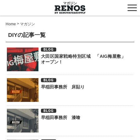
マガジン
togg
men
>
Home
マガジン
DIYの記事一覧
BLOG
大田区国家戦略特別区域 「AIG梅屋敷」
オープン！
BLOG
早稲田事務所 床貼り
BLOG
早稲田事務所 漆喰