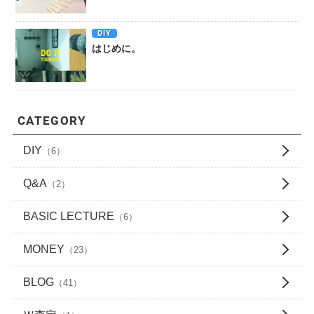
DIY
はじめに。
CATEGORY
DIY
（6）
Q&A
（2）
BASIC LECTURE
（6）
MONEY
（23）
BLOG
（41）