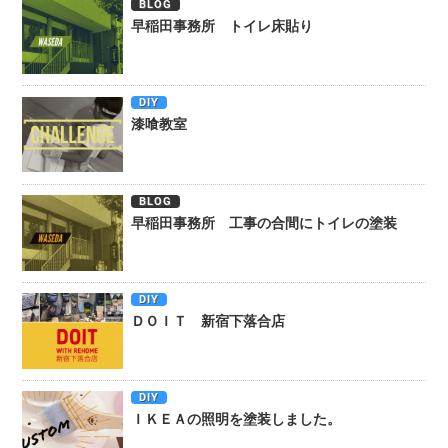
BLOG
早稲田事務所 トイレ床貼り
DIY
漆喰教室
BLOG
早稲田事務所 工事の合間にトイレの塗装
DIY
ＤＯＩＴ 新宿下落合店
DIY
ＩＫＥＡの照明を塗装しました。