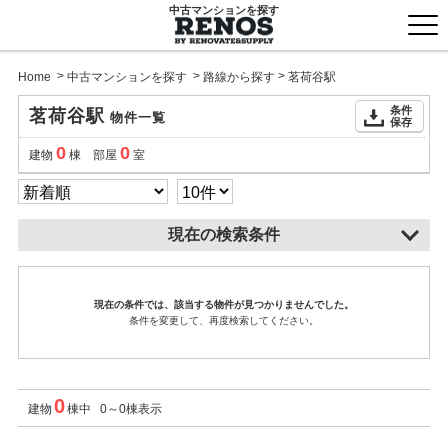
中古マンションを探す
togg
men
>
>
>
Home
中古マンションを探す
路線から探す
茗荷谷駅
条件
茗荷谷駅
物件一覧
保存
0
0
建物
棟 部屋
室
現在の検索条件
現在の条件では、該当する物件が見つかりませんでした。
条件を変更して、再度検索してください。
0
建物
棟中 0～0棟表示