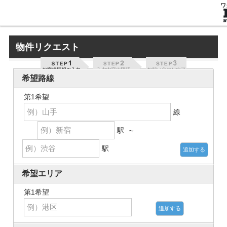
ワ
物件リクエスト
希望路線
第1希望
線
駅 ～
駅
追加する
希望エリア
第1希望
追加する