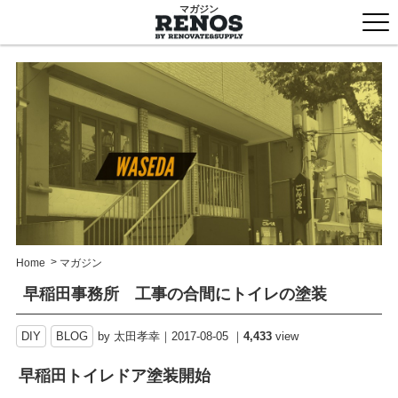
マガジン
togg
men
>
Home
マガジン
早稲田事務所 工事の合間にトイレの塗装
DIY
BLOG
by 太田孝幸
2017-08-05
4,433
view
早稲田トイレドア塗装開始